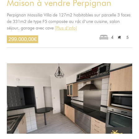
Maison à vendre Perpignan
Perpignan Massilia Villa de 127m2 habitables sur parcelle 3 faces
de 331m2 de type F5 composée au rdc d’une cuisine, salon
séjour, garage avec cave
[Plus d’info]
4
5
299.000,00
€