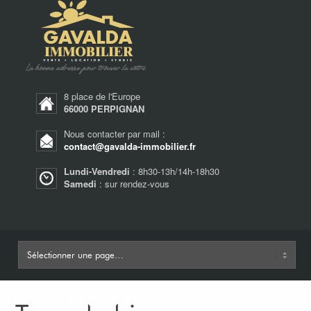
8 place de l'Europe
66000 PERPIGNAN
Nous contacter par mail :
contact@gavalda-immobilier.fr
Lundi-Vendredi
: 8h30-13h/14h-18h30
Samedi
: sur rendez-vous
04 68 55 51 06