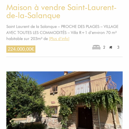
Maison à vendre Saint-Laurent-
de-la-Salanque
Saint Laurent de la Salanque – PROCHE DES PLAGES – VILLAGE
AVEC TOUTES LES COMMODITÉS – Villa R+1 d’environ 70 m²
habitable sur 203m² de
[Plus d’info]
2
3
224.000,00
€