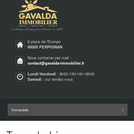
8 place de l'Europe
66000 PERPIGNAN
Nous contacter par mail :
contact@gavalda-immobilier.fr
Lundi-Vendredi
: 8h30-13h/14h-18h30
Samedi
: sur rendez-vous
04 68 55 51 06