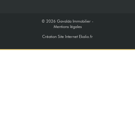
© 2026
Gavalda Immobilier -
Mentions légales
Création Site Internet Ekalio.fr