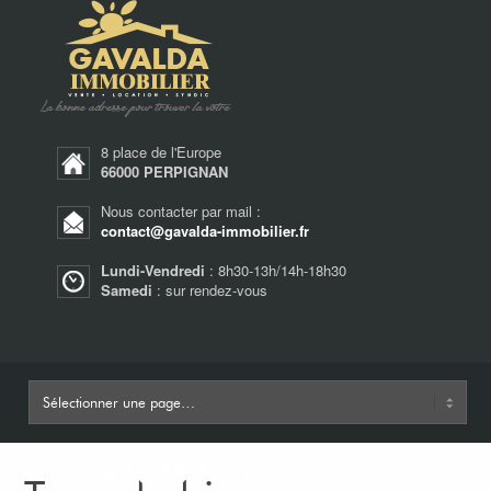
8 place de l'Europe
66000 PERPIGNAN
Nous contacter par mail :
contact@gavalda-immobilier.fr
Lundi-Vendredi
: 8h30-13h/14h-18h30
Samedi
: sur rendez-vous
04 68 55 51 06