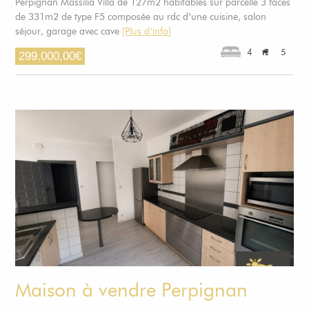
Perpignan Massilia Villa de 127m2 habitables sur parcelle 3 faces
de 331m2 de type F5 composée au rdc d’une cuisine, salon
séjour, garage avec cave
[Plus d’info]
4
5
299.000,00
€
Maison à vendre Perpignan