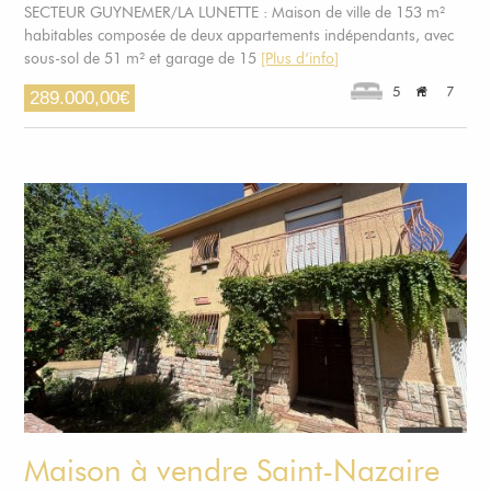
SECTEUR GUYNEMER/LA LUNETTE : Maison de ville de 153 m²
habitables composée de deux appartements indépendants, avec
sous-sol de 51 m² et garage de 15
[Plus d’info]
5
7
289.000,00
€
Maison à vendre Saint-Nazaire