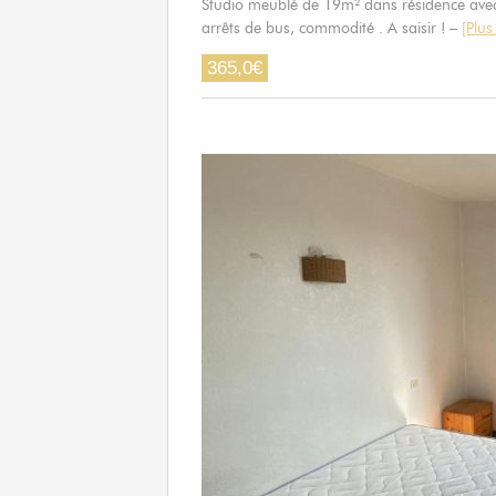
Studio meublé de 19m² dans résidence avec
arrêts de bus, commodité . A saisir ! –
[Plus
365,0
€