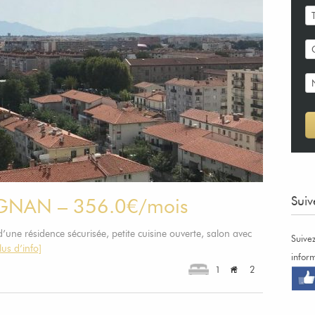
Suiv
IGNAN – 356.0€/mois
’une résidence sécurisée, petite cuisine ouverte, salon avec
Suive
lus d’info]
infor
1
2