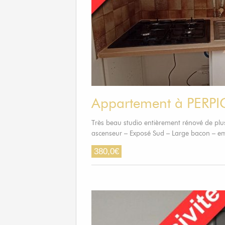
Appartement à PERP
Très beau studio entièrement rénové de pl
ascenseur – Exposé Sud – Large bacon – 
380,0
€