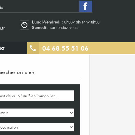
ic
Lundi-Vendredi
: 8h30-13h/14h-18h30
Samedi
: sur rendez-vous
.fr
04 68 55 51 06
ct
ercher un bien