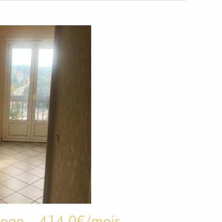
gnan – 414.0€/mois