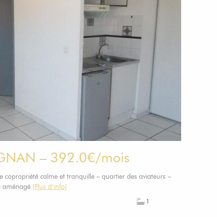
IGNAN – 392.0€/mois
 copropriété calme et tranquille – quartier des aviateurs –
ine aménagé
[Plus d’info]
1
1