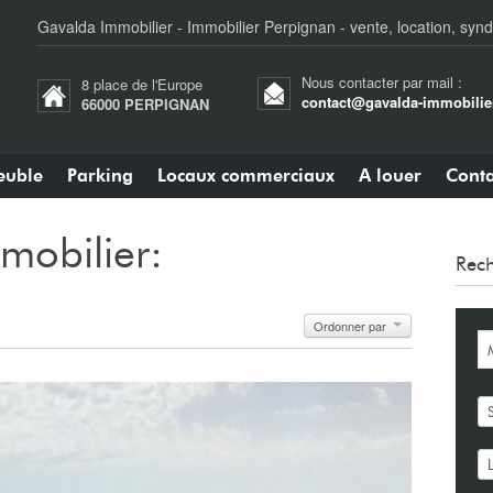
Gavalda Immobilier - Immobilier Perpignan - vente, location, synd
Nous contacter par mail :
8 place de l'Europe
contact@gavalda-immobilier
66000 PERPIGNAN
uble
Parking
Locaux commerciaux
A louer
Conta
mobilier:
Rech
Ordonner par