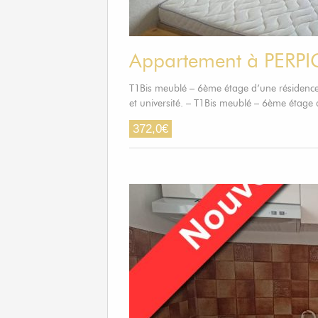
Appartement à PERP
T1Bis meublé – 6ème étage d’une résidence
et université. – T1Bis meublé – 6ème étage
372,0
€