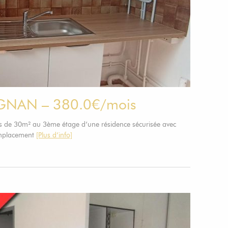
IGNAN – 380.0€/mois
us de 30m² au 3ème étage d’une résidence sécurisée avec
emplacement
[Plus d’info]
1