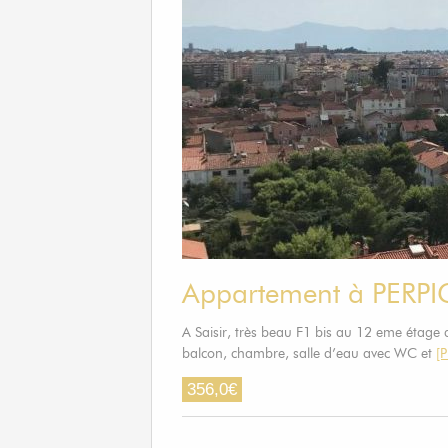
Appartement à PERP
A Saisir, très beau F1 bis au 12 eme étage d
balcon, chambre, salle d’eau avec WC et
[P
356,0
€