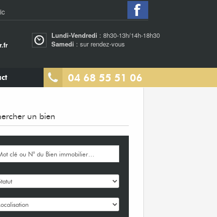
ic
Lundi-Vendredi
: 8h30-13h/14h-18h30
Samedi
: sur rendez-vous
.fr
04 68 55 51 06
ct
ercher un bien