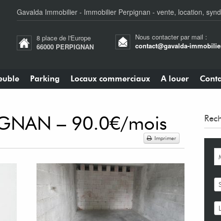
Gavalda Immobilier - Immobilier Perpignan - vente, location, synd
Nous contacter par mail :
8 place de l'Europe
contact@gavalda-immobilier
66000 PERPIGNAN
uble
Parking
Locaux commerciaux
A louer
Conta
IGNAN – 90.0€/mois
Rech
Imprimer