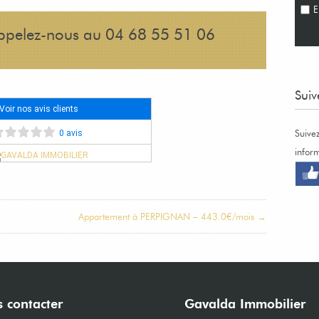
E
appelez-nous au 04 68 55 51 06
Suiv
Voir nos avis clients
Suive
0 avis
infor
Appartement à PERPIGNAN – 443.0€/mois →
 contacter
Gavalda Immobilier