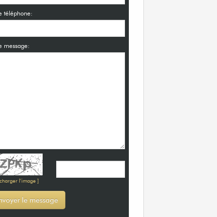
e téléphone:
e message:
echarger l'image ]