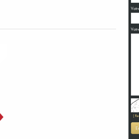
Votr
Votr
[ R