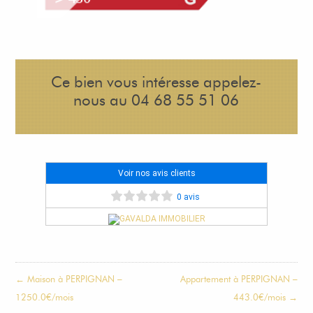
Ce bien vous intéresse appelez-
nous au 04 68 55 51 06
Voir nos avis clients
0 avis
← Maison à PERPIGNAN –
Appartement à PERPIGNAN –
1250.0€/mois
443.0€/mois →