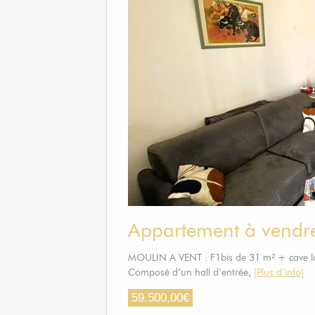
Appartement à vendr
MOULIN A VENT : F1bis de 31 m² + cave lou
Composé d’un hall d’entrée,
[Plus d’info]
59.500,00
€