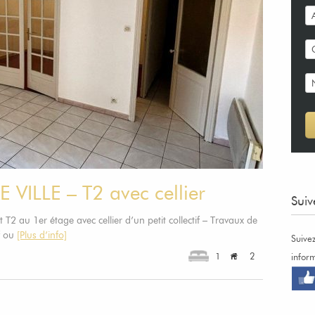
ILLE – T2 avec cellier
Suiv
au 1er étage avec cellier d’un petit collectif – Travaux de
f ou
[Plus d’info]
Suive
1
2
infor