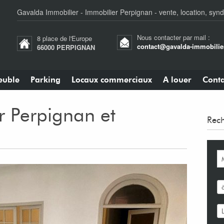
Gavalda Immobilier - Immobilier Perpignan - vente, location, synd
Nous contacter par mail :
8 place de l'Europe
contact@gavalda-immobilier
66000 PERPIGNAN
uble
Parking
Locaux commerciaux
A louer
Conta
r Perpignan et
Rech