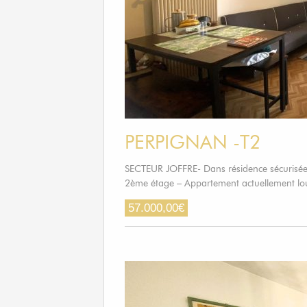
PERPIGNAN -T2
SECTEUR JOFFRE- Dans résidence sécurisée
2ème étage – Appartement actuellement l
57.000,00
€