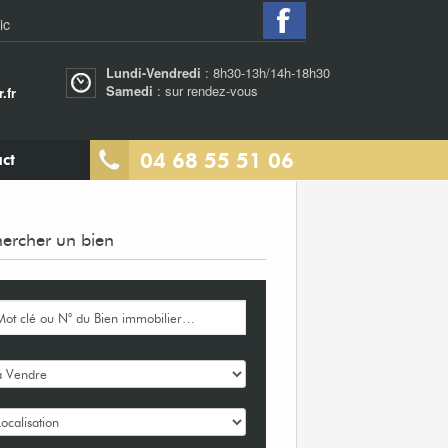
ic
Lundi-Vendredi
: 8h30-13h/14h-18h30
Samedi
: sur rendez-vous
.fr
04 68 55 51 06
ct
ercher un bien