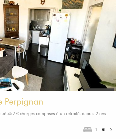
e Perpignan
é 452 € charges comprises à un retraité, depuis 2 ans.
1
2