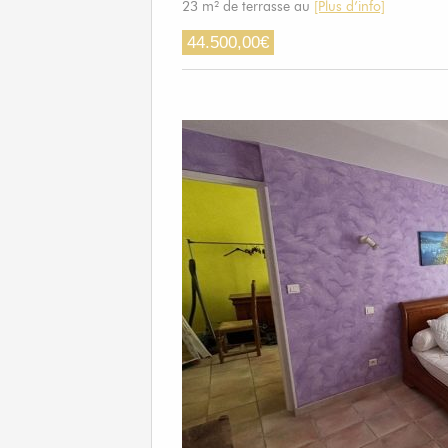
23 m² de terrasse au
[Plus d’info]
44.500,00
€