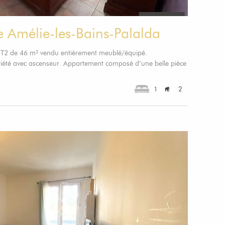
 Amélie-les-Bains-Palalda
nt T2 de 46 m² vendu entièrement meublé/équipé.
été avec ascenseur. Appartement composé d’une belle pièce
1
2