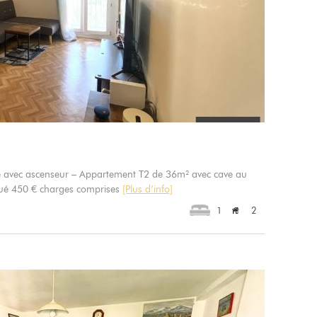
 avec ascenseur – Appartement T2 de 36m² avec cave au
oué 450 € charges comprises
[Plus d’info]
1
2