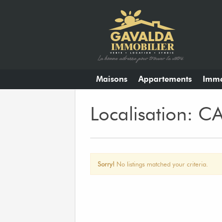
Maisons
Appartements
Imme
Localisation: 
Sorry!
No listings matched your criteria.