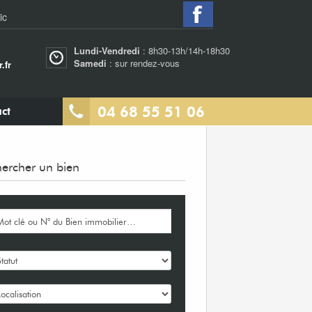
ic
Lundi-Vendredi
: 8h30-13h/14h-18h30
Samedi
: sur rendez-vous
.fr
04 68 55 51 06
ct
ercher un bien