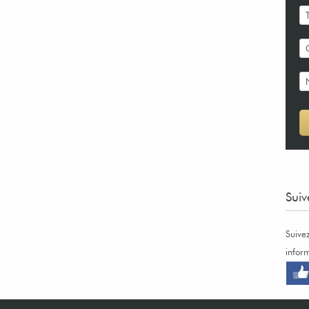
Suiv
Suive
infor