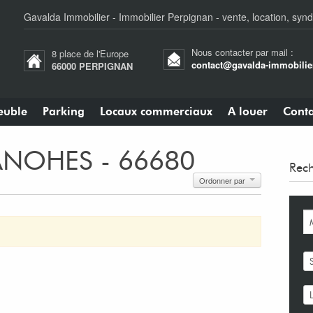
Gavalda Immobilier - Immobilier Perpignan - vente, location, synd
Nous contacter par mail :
8 place de l'Europe
contact@gavalda-immobilier
66000 PERPIGNAN
uble
Parking
Locaux commerciaux
A louer
Conta
CANOHES - 66680
Rech
Ordonner par