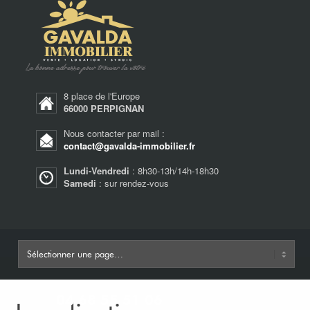
8 place de l'Europe
66000 PERPIGNAN
Nous contacter par mail :
contact@gavalda-immobilier.fr
Lundi-Vendredi
: 8h30-13h/14h-18h30
Samedi
: sur rendez-vous
04 68 55 51 06