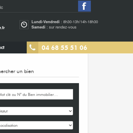
ic
Lundi-Vendredi
: 8h30-13h/14h-18h30
Samedi
: sur rendez-vous
.fr
04 68 55 51 06
ct
ercher un bien