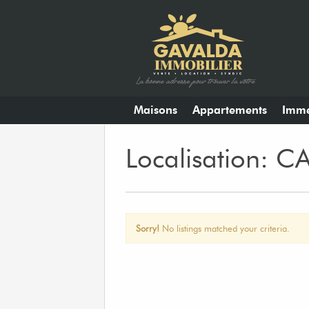
Maisons
Appartements
Imme
Localisation: 
Sorry!
No listings matched your criteria.