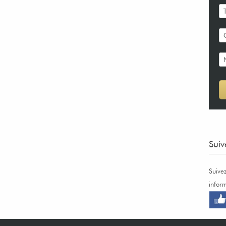
Suiv
Suive
infor