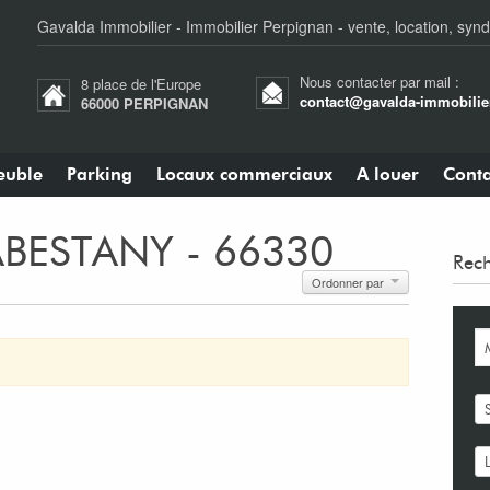
Gavalda Immobilier - Immobilier Perpignan - vente, location, synd
Nous contacter par mail :
8 place de l'Europe
contact@gavalda-immobilier
66000 PERPIGNAN
uble
Parking
Locaux commerciaux
A louer
Conta
CABESTANY - 66330
Rech
Ordonner par