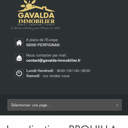
8 place de l'Europe
66000 PERPIGNAN
Nous contacter par mail :
contact@gavalda-immobilier.fr
Lundi-Vendredi
: 8h30-13h/14h-18h30
Samedi
: sur rendez-vous
04 68 55 51 06