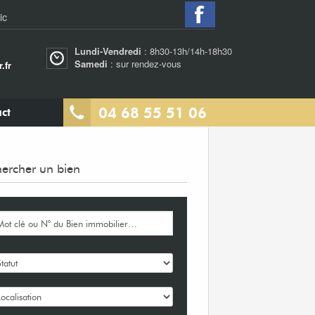
ic
Lundi-Vendredi
: 8h30-13h/14h-18h30
Samedi
: sur rendez-vous
.fr
04 68 55 51 06
ct
ercher un bien