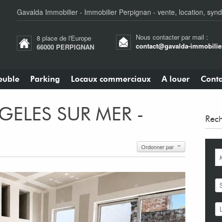
Gavalda Immobilier - Immobilier Perpignan - vente, location, synd
Nous contacter par mail :
8 place de l'Europe
contact@gavalda-immobilier
66000 PERPIGNAN
uble
Parking
Locaux commerciaux
A louer
Conta
ARGELES SUR MER -
Rech
Ordonner par