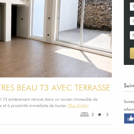
Suiv
TRES BEAU T3 AVEC TERRASSE
T3 entièrement rénové dans un ancien immeuble de
Suive
s et à proximité immédiate de toutes
[Plus d’info]
infor
2
3